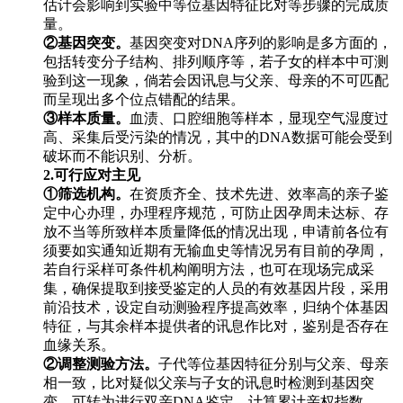
估计会影响到实验中等位基因特征比对等步骤的完成质
量。
②基因突变。
基因突变对DNA序列的影响是多方面的，
包括转变分子结构、排列顺序等，若子女的样本中可测
验到这一现象，倘若会因讯息与父亲、母亲的不可匹配
而呈现出多个位点错配的结果。
③样本质量。
血渍、口腔细胞等样本，显现空气湿度过
高、采集后受污染的情况，其中的DNA数据可能会受到
破坏而不能识别、分析。
2.可行应对主见
①筛选机构。
在资质齐全、技术先进、效率高的亲子鉴
定中心办理，办理程序规范，可防止因孕周未达标、存
放不当等所致样本质量降低的情况出现，申请前各位有
须要如实通知近期有无输血史等情况另有目前的孕周，
若自行采样可条件机构阐明方法，也可在现场完成采
集，确保提取到接受鉴定的人员的有效基因片段，采用
前沿技术，设定自动测验程序提高效率，归纳个体基因
特征，与其余样本提供者的讯息作比对，鉴别是否存在
血缘关系。
②调整测验方法。
子代等位基因特征分别与父亲、母亲
相一致，比对疑似父亲与子女的讯息时检测到基因突
变，可转为进行双亲DNA鉴定，计算累计亲权指数