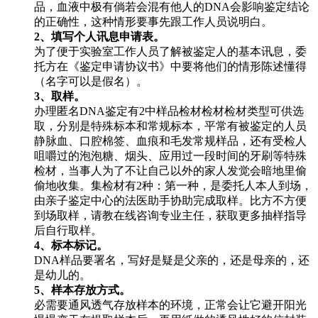
品，血液中极有倘若会混有他人的DNA会影响鉴定结论
的正确性，这种情形要事先跟工作人员说明白。
2、填写个人讯息申请表。
为了便于实验室工作人员了解被鉴定人的基本讯息，委
托方在《鉴定申请协议书》中要将他们的情形陈述懂得
（名字可以是假名）。
3、取样。
办理匿名DNA鉴定有2中样品检材检材检材类型可供选
取，分别是特殊标本和常规标本，平常有被鉴定的人员
静脉血、口腔棉签、血痕和毛发常规样品，还有受检人
咀嚼过的泡泡糖、烟头、应用过一段时间的牙刷等特殊
检材，当事人为了不让自己以外的家人发觉会暗地里偷
偷地收集。集检材有2种：第一种，是委托人本人到场，
由亲子鉴定中心的法医助手协助完成取样。比方不方便
到场取样，请教在线咨询专业主任，获取更多抽样指导
后自行取样。
4、标本标记。
DNA样品要署名，写好是疑是父亲的，还是母亲的，还
是幼儿的。
5、样本存放方式。
必需要通风透气存放样本的环境，正常会让它避开阳光