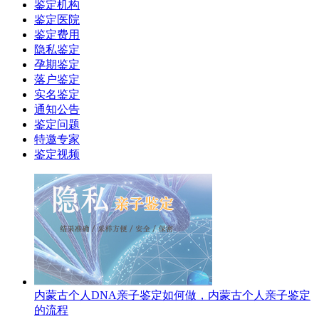
鉴定机构
鉴定医院
鉴定费用
隐私鉴定
孕期鉴定
落户鉴定
实名鉴定
通知公告
鉴定问题
特邀专家
鉴定视频
内蒙古个人DNA亲子鉴定如何做，内蒙古个人亲子鉴定
的流程