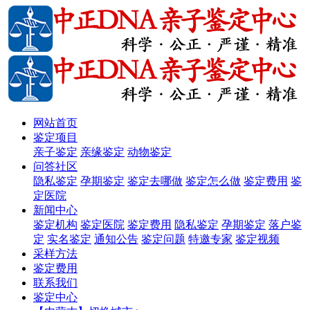
网站首页
鉴定项目
亲子鉴定
亲缘鉴定
动物鉴定
问答社区
隐私鉴定
孕期鉴定
鉴定去哪做
鉴定怎么做
鉴定费用
鉴
定医院
新闻中心
鉴定机构
鉴定医院
鉴定费用
隐私鉴定
孕期鉴定
落户鉴
定
实名鉴定
通知公告
鉴定问题
特邀专家
鉴定视频
采样方法
鉴定费用
联系我们
鉴定中心