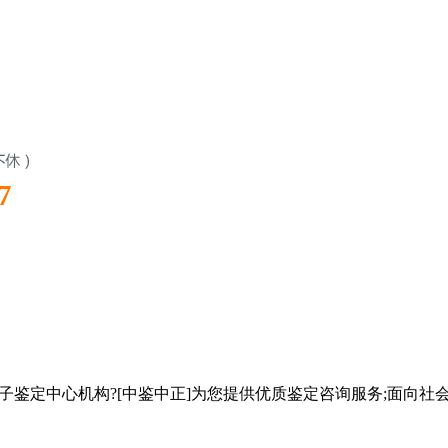
7
子鉴定中心机构?[中鉴中正]为您提供优质鉴定咨询服务;面向