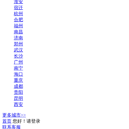
淮安
宿迁
杭州
合肥
福州
南昌
济南
郑州
武汉
长沙
广州
南宁
海口
重庆
成都
贵阳
昆明
西安
更多城市>>
首页
您好！请登录
联系客服