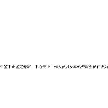
中鉴中正鉴定专家、中心专业工作人员以及本站资深会员在线为