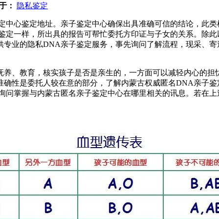
于：
隐私鉴定
鉴定中心鉴定地址。亲子鉴定中心确保出具准确可信的结论，此类
子鉴定一样，所出具的报告可帮忙委托方印证与子女的关系。除此
供专业的隐私DNA亲子鉴定服务，事先询问了解流程，现采、寄
抚养、教育，核实孩子是否是亲生的，一方面可以减轻内心的担
准确性是委托人较在意的部分，了解内蒙古权威匿名DNA亲子鉴
过询问掌握与内蒙古匿名亲子鉴定中心在哪里相关的讯息。若在上