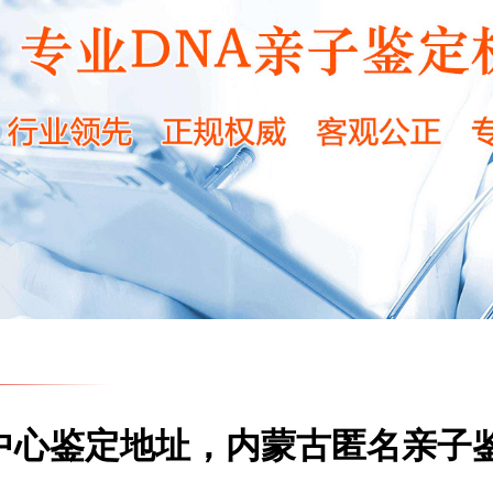
中心鉴定地址，内蒙古匿名亲子