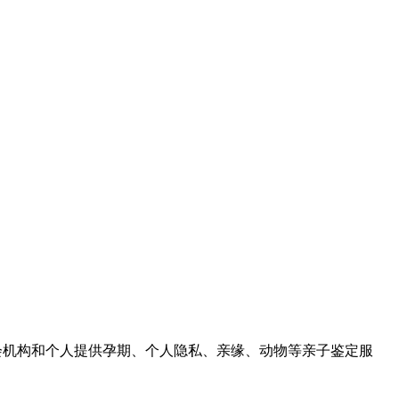
社会机构和个人提供孕期、个人隐私、亲缘、动物等亲子鉴定服