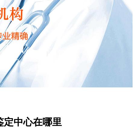
鉴定中心在哪里