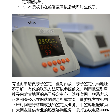
定都能得出。
7、本授权书在签署盖章以后就即时生效了。
有意向申请做亲子鉴定，但对内蒙古亲子鉴定机构地址
不了解，有效的联系方法可以参照前文。利用搜查引擎
搜寻内蒙古地区的亲子鉴定中心，选择官网，联系方式
正常都会公示在网站的信息栏或首页，请委托方在机构
上班时间进行咨询或预约鉴定人业务。中鉴客服能够为
广大网友提供专业的鉴定咨询服务，拨打热线电话4008-