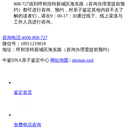
808-727或到呼和浩特新城区海东路（咨询办理需提前预
约）都可进行咨询、预约，对亲子鉴定其他内容不太了
解的读者们，请在9：00-17：30通过线下、线上渠道与
工作人员进行咨询。
咨询电话:4008-808-727
微信号：18911219818
地址：呼和浩特新城区海东路（咨询办理需提前预约）
中鉴DNA亲子鉴定中心
网站地图
|
sitemap.xml
鉴定首页
免费电话咨询