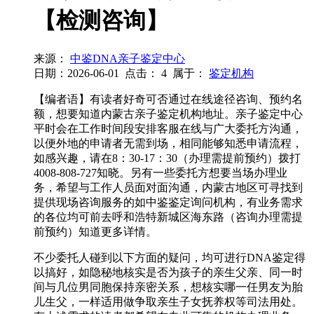
【检测咨询】
来源：
中鉴DNA亲子鉴定中心
日期：2026-06-01
点击：
4
属于：
鉴定机构
【编者语】有读者好奇可否通过在线途径咨询、预约名
额，想要知道内蒙古亲子鉴定机构地址。亲子鉴定中心
平时会在工作时间段安排客服在线与广大委托方沟通，
以便外地的申请者无需到场，相同能够知悉申请流程，
如感兴趣，请在8：30-17：30（办理需提前预约）拨打
4008-808-727知晓。另有一些委托方想要当场办理业
务，希望与工作人员面对面沟通，内蒙古地区可寻找到
提供现场咨询服务的如中鉴鉴定询问机构，有业务需求
的各位均可前去呼和浩特新城区海东路（咨询办理需提
前预约）知道更多详情。
不少委托人碰到以下方面的疑问，均可进行DNA鉴定得
以搞好，如隐秘地核实是否为孩子的亲生父亲、同一时
间与几位男同胞保持亲密关系，想核实哪一任男友为胎
儿生父，一样适用做争取亲生子女抚养权等司法用处。