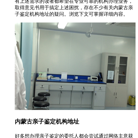
有上述需求的读者都希望在专业可靠的机构办理业务，
取得意见书用于搞定上述困扰，存在不少有关内蒙古亲
子鉴定机构地址的疑问。浏览下文可掌握详细内容。
内蒙古亲子鉴定机构地址
好多想办理亲子鉴定的委托人都会尝试通过网络主意获