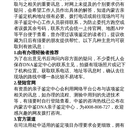
取与之相关的重要讯息，对网上未提及的个别要求仍有
疑问，会希望工作人员作出具体的解答，知道内蒙古亲
子鉴定机构地址很有必要。拨打电话或前往现场均可与
亲子鉴定中心工作人员获得联系，为防止委托方跑空或
者误拨其余号码，联系方式会统一上传官网、地图APP
等平台便于查看，曾办理过该项鉴定的读者们，提议收
藏为日后有须要的朋友提供帮忙。以下几种主意均可获
取到有效讯息：
1.由有办理经验者推荐
为了在出意见书后询问内容方面的疑问，不少委托人会
保存DNA鉴定中心的联系主见，拍摄有现场照片或记下
了机构位置。获取联系电话、地址等讯息时，确认去往
现场的路线中哪一条比较不易堵车。
2.登陆官网
有资质的亲子鉴定中心会利用网络平台公布与该项鉴定
相关的讯息，如办理的流程、测验中用到的先进技术
等，有须要时自行登陆查看。中鉴的咨询热线已公布在
内蒙古中鉴DNA亲子鉴定中心，为4008-808-727，欢迎
感兴趣的网友拨打咨询。
3.官方渠道
在司法用处中适用的鉴定项目办理要求会更细致，拥有