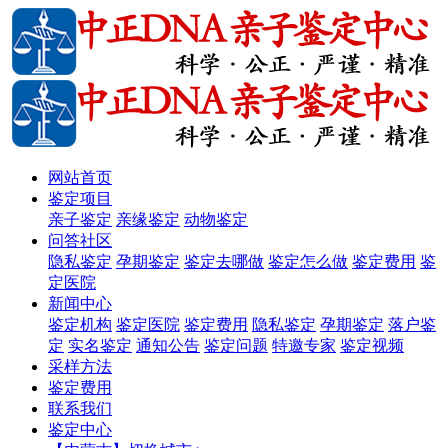
网站首页
鉴定项目
亲子鉴定
亲缘鉴定
动物鉴定
问答社区
隐私鉴定
孕期鉴定
鉴定去哪做
鉴定怎么做
鉴定费用
鉴
定医院
新闻中心
鉴定机构
鉴定医院
鉴定费用
隐私鉴定
孕期鉴定
落户鉴
定
实名鉴定
通知公告
鉴定问题
特邀专家
鉴定视频
采样方法
鉴定费用
联系我们
鉴定中心