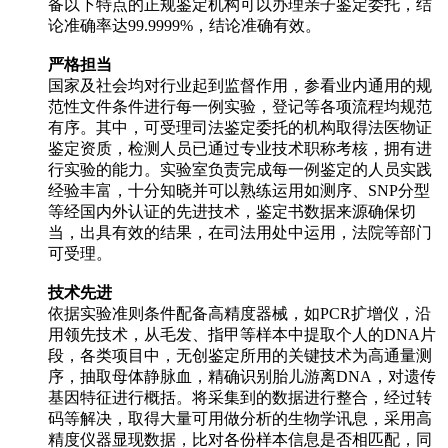
备以下特点的正规鉴定机构可以办理亲子鉴定委托，结
论准确率达99.9999%，结论准确有效。
严格担当
国家及社会均对行业起到监督作用，参看业内通用的规
范性文件条件进行每一例实验，登记等各项流程均规范
有序。其中，可受理司法鉴定委托的机构取得法医物证
鉴定资质，检测人员已通过专业技术职称考核，拥有进
行实验的能力。实验室负责完成每一例鉴定的人员实践
经验丰富，十分知晓并可以熟练运用如测序、SNP分型
等经国内外认证的先进技术，鉴定书数据来源确保切
当，出具有效的结果，在司法用处中运用，法院等部门
可受理。
技术先进
依据实验准则条件配备高精度器械，如PCR扩增仪，沿
用领先技术，从毛发、指甲等样本中提取个人的DNA片
段，各类项目中，无创鉴定所用的关键技术为高通量测
序，抽取母体静脉血，精确识别胎儿游离DNA，对遗传
基因特征进行概括。将采集到的数据进行整合，经过转
码等解决，取得大量可用做分析的生物学讯息，采用高
精度仪器显现数据，比对各份样本信息是否相匹配，同