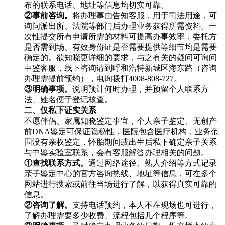
布的联系电话、地址等信息均切实可靠。
②事前咨询。
将办理事由告知客服，用于司法用途，可
询问派出所、法院等部门后办理业务获得所需资料。一
次性提交所有申请所需的材料可提高办事效率，委托方
是否需到场、有效身份证是否需要提供等细节均是需要
确定的。欲知晓更详细的要求，与之有关的疑问可询问
中鉴客服，线下咨询请到呼和浩特新城区海东路（咨询
办理需提前预约），电询拨打4008-808-727。
③明确事项。
说明预计何时办理，并预留个人联系方
法、姓名便于登记核查。
二、仅私下证实关系
不愿伴侣、家属知晓鉴定事宜，个人亲子鉴定、无创产
前DNA鉴定可保证隐秘性，医院包含医疗机构，业务范
围没有亲权鉴定，怀胎期间或出生后私下确定亲子关系
与中鉴实验室联系，会有客服解答办理相关的问题。
①查找联系方式。
通过网络途径、熟人介绍等方式记录
亲子鉴定中心的官方咨询热线、地址等信息，可在多个
网站进行搜索或前往当场进行了解，以获得真实可靠的
信息。
②咨询了解。
支持电话预约，本人不在现场也可进行，
了解办理需要多少收费、流程包括几个程序等。