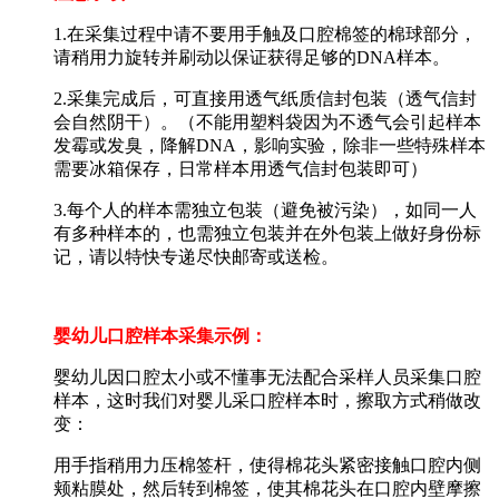
1.在采集过程中请不要用手触及口腔棉签的棉球部分，
请稍用力旋转并刷动以保证获得足够的DNA样本。
2.采集完成后，可直接用透气纸质信封包装（透气信封
会自然阴干）。（不能用塑料袋因为不透气会引起样本
发霉或发臭，降解DNA，影响实验，除非一些特殊样本
需要冰箱保存，日常样本用透气信封包装即可）
3.每个人的样本需独立包装（避免被污染），如同一人
有多种样本的，也需独立包装并在外包装上做好身份标
记，请以特快专递尽快邮寄或送检。
婴幼儿口腔样本采集示例：
婴幼儿因口腔太小或不懂事无法配合采样人员采集口腔
样本，这时我们对婴儿采口腔样本时，擦取方式稍做改
变：
用手指稍用力压棉签杆，使得棉花头紧密接触口腔内侧
颊粘膜处，然后转到棉签，使其棉花头在口腔内壁摩擦