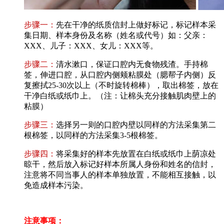
步骤一：
先在干净的纸质信封上做好标记，标记样本采
集日期、样本身份及名称（姓名或代号）如：父亲：
XXX、儿子：XXX、女儿：XXX等。
步骤二：
清水漱口，保证口腔内无食物残渣。手持棉
签，伸进口腔，从口腔内侧颊粘膜处（腮帮子内侧）反
复擦拭25-30次以上（不时旋转棉棒），取出棉签，放在
干净白纸或纸巾上。（注：让棉头充分接触肌肉壁上的
粘膜）
步骤三：
选择另一则的口腔内壁以同样的方法采集第二
根棉签，以同样的方法采集3-5根棉签。
步骤四：
将采集好的样本先放置在白纸或纸巾上荫凉处
晾干，然后放入标记好样本所属人身份和姓名的信封，
注意将不同当事人的样本单独放置，不能相互接触，以
免造成样本污染。
注意事项：