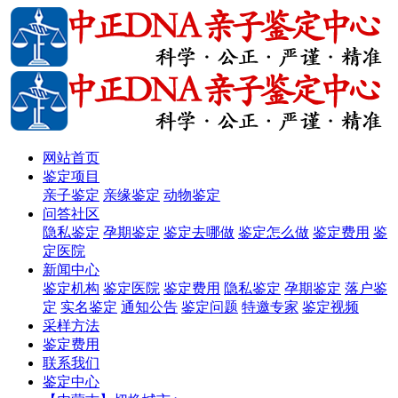
网站首页
鉴定项目
亲子鉴定
亲缘鉴定
动物鉴定
问答社区
隐私鉴定
孕期鉴定
鉴定去哪做
鉴定怎么做
鉴定费用
鉴
定医院
新闻中心
鉴定机构
鉴定医院
鉴定费用
隐私鉴定
孕期鉴定
落户鉴
定
实名鉴定
通知公告
鉴定问题
特邀专家
鉴定视频
采样方法
鉴定费用
联系我们
鉴定中心