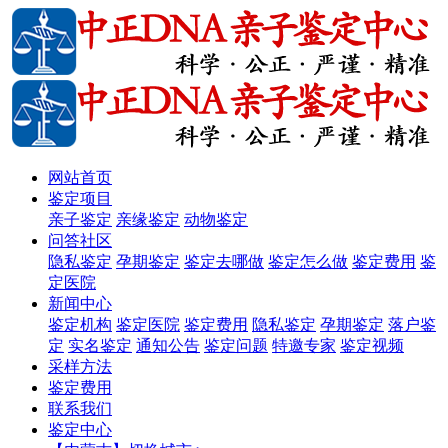
网站首页
鉴定项目
亲子鉴定
亲缘鉴定
动物鉴定
问答社区
隐私鉴定
孕期鉴定
鉴定去哪做
鉴定怎么做
鉴定费用
鉴
定医院
新闻中心
鉴定机构
鉴定医院
鉴定费用
隐私鉴定
孕期鉴定
落户鉴
定
实名鉴定
通知公告
鉴定问题
特邀专家
鉴定视频
采样方法
鉴定费用
联系我们
鉴定中心